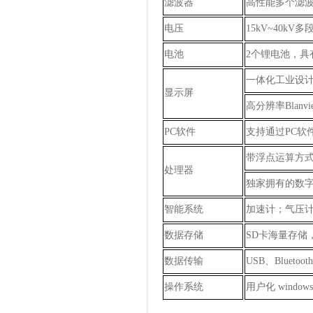
滤波器
高性能多个滤
电压
15kV~40k
电池
2个锂电池，
一体化工业设
显示屏
高分辨率
Blanv
PC软件
支持通过
PC
软
带浮点运算方
处理器
独家拥有的数
智能系统
加速计；气压
数据存储
SD卡海量存储
数据传输
USB、
Bluetoot
操作系统
用户化
windows