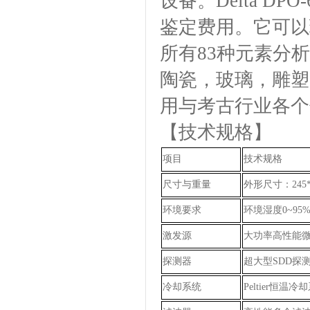
设备。Delta D
鉴定费用。它可以现
所有83种元素分
陶瓷，玻璃，雕塑
用与考古行业各个
【
技术规格
】
项目
技术规格
尺寸与重量
外形尺寸：
245
环境要求
环境湿度
0~95
激发源
大功率高性能
探测器
超大型SDD
探
冷却系统
Peltier恒温